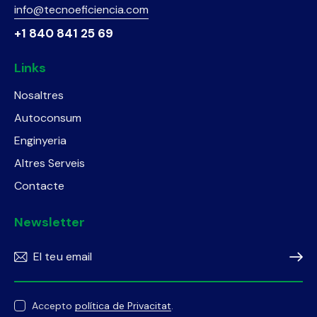
info@tecnoeficiencia.com
+1 840 841 25 69
Links
Nosaltres
Autoconsum
Enginyeria
Altres Serveis
Contacte
Newsletter
Subscr
Accepto
política de Privacitat
.