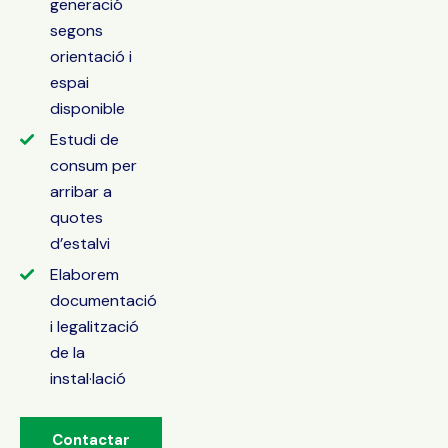
generació
segons
orientació i
espai
disponible
Estudi de
consum per
arribar a
quotes
d’estalvi
Elaborem
documentació
i legalització
de la
instal·lació
Contactar